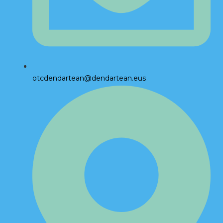
otcdendartean@dendartean.eus