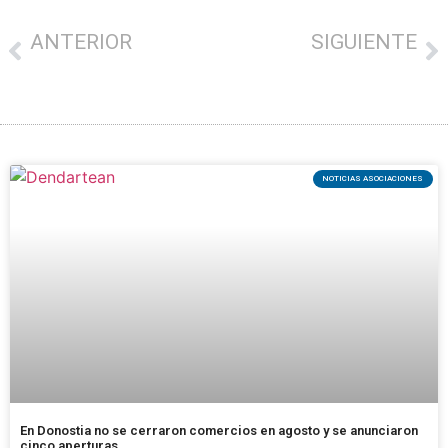
ANTERIOR
SIGUIENTE
EL 11 DE MAYO FEDE AGUADO & DANNY DEL TORO EN ARRASATE
Hanburgesa eta garagardo artisau dastaketa egingo da larunbatean Azpeitian
NOTICIAS ASOCIACIONES
En Donostia no se cerraron comercios en agosto y se anunciaron
cinco aperturas