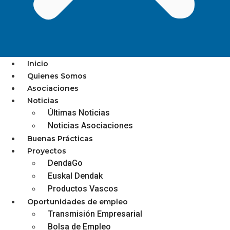
Inicio
Quienes Somos
Asociaciones
ORDIZIAN VISA TXARTELA :
Noticias
Últimas Noticias
CAMPAÑA MAYO
Noticias Asociaciones
Buenas Prácticas
Proyectos
DendaGo
diciembre 3, 2025
Euskal Dendak
Productos Vascos
Oportunidades de empleo
Transmisión Empresarial
Bolsa de Empleo
ORDIZIA | ORDIZIAN