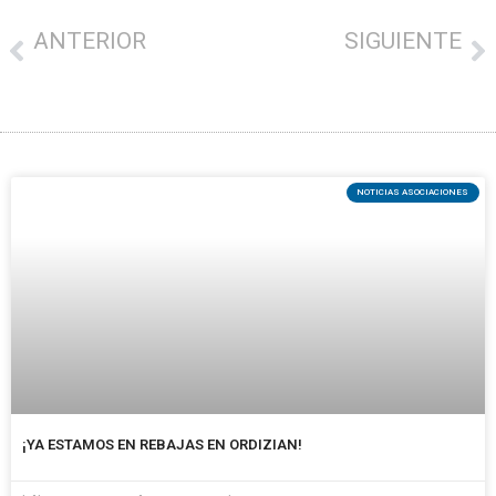
ANTERIOR
SIGUIENTE
EL 11 DE MAYO FEDE AGUADO & DANNY DEL TORO EN ARRASATE
Hanburgesa eta garagardo artisau dastaketa egingo da larunbatean Azpeitian
NOTICIAS ASOCIACIONES
¡YA ESTAMOS EN REBAJAS EN ORDIZIAN!