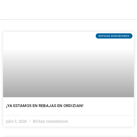
«No es fácil mantener abierto un comercio en un pueblo pequeño»
La Stock Kaleko Azoka de Elgoibar obligará al cierre de algunas calles la próxima semana
NOTICIAS ASOCIACIONES
¡YA ESTAMOS EN REBAJAS EN ORDIZIAN!
julio 3, 2026
No hay comentarios