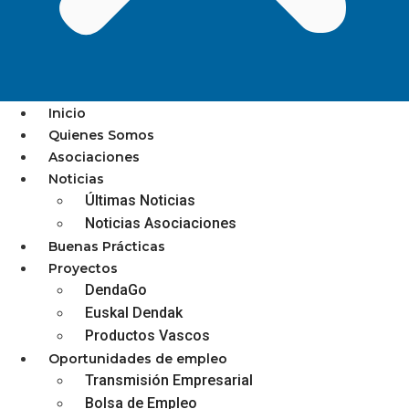
Inicio
Quienes Somos
Asociaciones
La comarca busca las claves
Noticias
Últimas Noticias
para un exitoso traspaso de
Noticias Asociaciones
negocio
Buenas Prácticas
Proyectos
DendaGo
Euskal Dendak
Productos Vascos
diciembre 3, 2025
Oportunidades de empleo
Transmisión Empresarial
Bolsa de Empleo