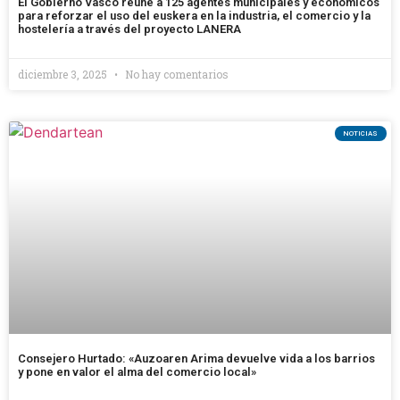
El Gobierno Vasco reúne a 125 agentes municipales y económicos
para reforzar el uso del euskera en la industria, el comercio y la
hostelería a través del proyecto LANERA
diciembre 3, 2025
No hay comentarios
NOTICIAS
Consejero Hurtado: «Auzoaren Arima devuelve vida a los barrios
y pone en valor el alma del comercio local»