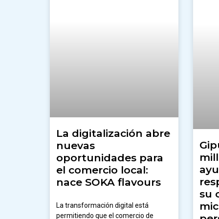
La digitalización abre
Gip
nuevas
mil
oportunidades para
ayu
el comercio local:
res
nace SOKA flavours
su 
mic
La transformación digital está
permitiendo que el comercio de
per