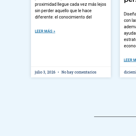
proximidad llegue cada vez más lejos
sin perder aquello que le hace
Diseña
diferente: el conocimiento del
con la
ademá
LEER MÁS »
ayudas
estrat
econom
LEER M
julio 3, 2026
No hay comentarios
diciem