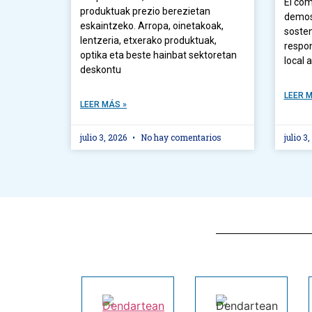
El com
produktuak prezio berezietan
demos
eskaintzeko. Arropa, oinetakoak,
sosten
lentzeria, etxerako produktuak,
respon
optika eta beste hainbat sektoretan
local 
deskontu
LEER M
LEER MÁS »
julio 3, 2026
No hay comentarios
julio 3