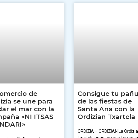
comercio de
Consigue tu pañu
izia se une para
de las fiestas de
dar el mar con la
Santa Ana con la
paña «NI ITSAS
Ordizian Txartela
INDARI»
ORDIZIA – ORDIZIAN La Ordizi
Txartela pone en marcha una 