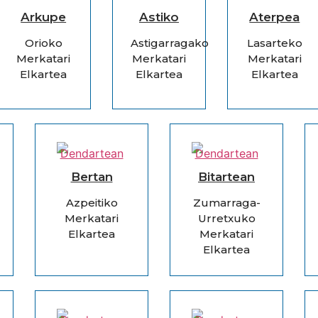
Arkupe
Astiko
Aterpea
Orioko
Astigarragako
Lasarteko
Merkatari
Merkatari
Merkatari
Elkartea
Elkartea
Elkartea
Bertan
Bitartean
Azpeitiko
Zumarraga-
Merkatari
Urretxuko
Elkartea
Merkatari
Elkartea