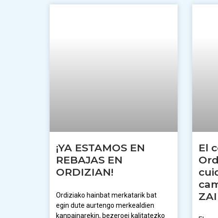
¡YA ESTAMOS EN
El 
REBAJAS EN
Ord
ORDIZIAN!
cui
cam
ZA
Ordiziako hainbat merkatarik bat
egin dute aurtengo merkealdien
kanpainarekin, bezeroei kalitatezko