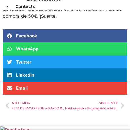
Paga con la Tarjeta ORDIZIAN y consigue una camiseta
Contacto
de futbol. Además entrarás en el sorteo de un vale de
compra de 50€. ¡Suerte!
Facebook
WhatsApp
Twitter
LinkedIn
Email
ANTERIOR
SIGUIENTE
EL 11 DE MAYO FEDE AGUADO & DANNY DEL TORO EN ARRASATE
Hanburgesa eta garagardo artisau dastaketa egingo da larunbatean Azpeitian