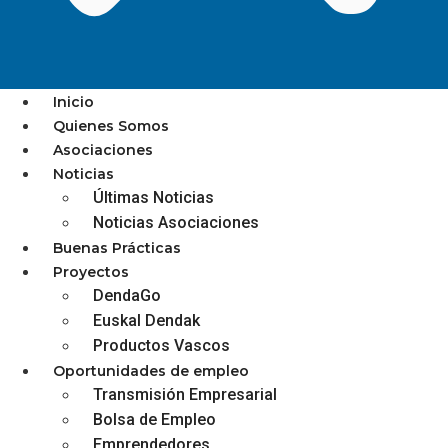
Inicio
Quienes Somos
Asociaciones
Noticias
ORDIZIAN VISA
Últimas Noticias
TXARTELA : CAMPAÑA
Noticias Asociaciones
Buenas Prácticas
MAYO
Proyectos
DendaGo
Euskal Dendak
diciembre 3, 2025
Productos Vascos
Oportunidades de empleo
Transmisión Empresarial
ORDIZIA | ORDIZIAN
Bolsa de Empleo
Emprendedores