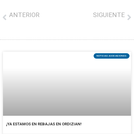
ANTERIOR
SIGUIENTE
ORDIZIAN VISA TXARTELA : CAMPAÑA MAYO
IBAI-ARTE HA ORGANIZADO LA II. FIESTA MARIACHI PARA EL 20 DE MAYO
NOTICIAS ASOCIACIONES
¡YA ESTAMOS EN REBAJAS EN ORDIZIAN!