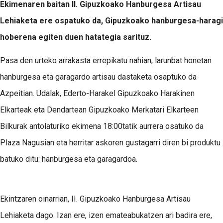
Ekimenaren baitan II. Gipuzkoako Hanburgesa Artisau
Lehiaketa ere ospatuko da, Gipuzkoako hanburgesa-haragi
hoberena egiten duen hatategia sarituz.
Pasa den urteko arrakasta errepikatu nahian, larunbat honetan
hanburgesa eta garagardo artisau dastaketa osaptuko da
Azpeitian. Udalak, Ederto-Harakel Gipuzkoako Harakinen
Elkarteak eta Dendartean Gipuzkoako Merkatari Elkarteen
Bilkurak antolaturiko ekimena 18:00tatik aurrera osatuko da
Plaza Nagusian eta herritar askoren gustagarri diren bi produktu
batuko ditu: hanburgesa eta garagardoa.
Ekintzaren oinarrian, II. Gipuzkoako Hanburgesa Artisau
Lehiaketa dago. Izan ere, izen emateabukatzen ari badira ere,