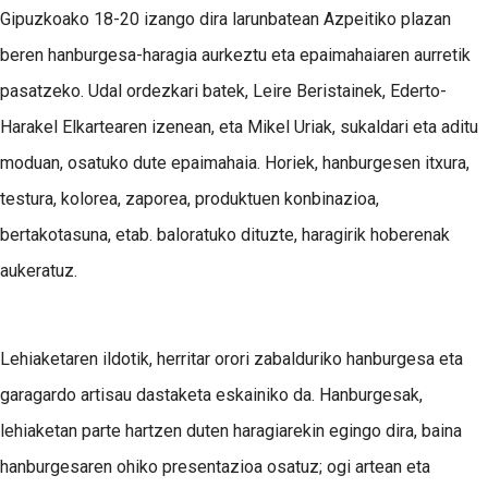
Gipuzkoako 18-20 izango dira larunbatean Azpeitiko plazan
beren hanburgesa-haragia aurkeztu eta epaimahaiaren aurretik
pasatzeko. Udal ordezkari batek, Leire Beristainek, Ederto-
Harakel Elkartearen izenean, eta Mikel Uriak, sukaldari eta aditu
moduan, osatuko dute epaimahaia. Horiek, hanburgesen itxura,
testura, kolorea, zaporea, produktuen konbinazioa,
bertakotasuna, etab. baloratuko dituzte, haragirik hoberenak
aukeratuz.
Lehiaketaren ildotik, herritar orori zabalduriko hanburgesa eta
garagardo artisau dastaketa eskainiko da. Hanburgesak,
lehiaketan parte hartzen duten haragiarekin egingo dira, baina
hanburgesaren ohiko presentazioa osatuz; ogi artean eta