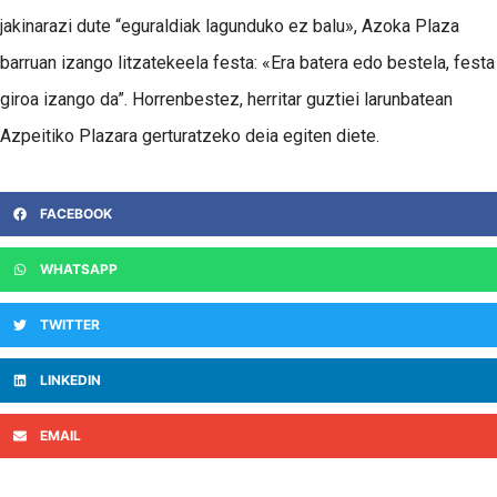
jakinarazi dute “eguraldiak lagunduko ez balu», Azoka Plaza
barruan izango litzatekeela festa: «Era batera edo bestela, festa
giroa izango da”. Horrenbestez, herritar guztiei larunbatean
Azpeitiko Plazara gerturatzeko deia egiten diete.
FACEBOOK
WHATSAPP
TWITTER
LINKEDIN
EMAIL