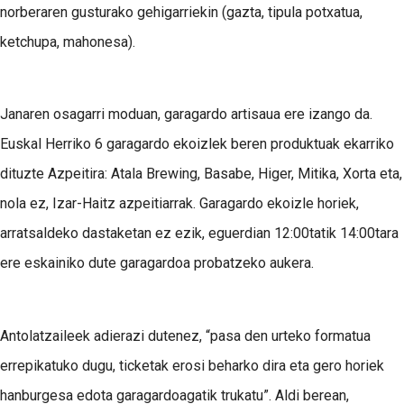
norberaren gusturako gehigarriekin (gazta, tipula potxatua,
ketchupa, mahonesa).
Janaren osagarri moduan, garagardo artisaua ere izango da.
Euskal Herriko 6 garagardo ekoizlek beren produktuak ekarriko
dituzte Azpeitira: Atala Brewing, Basabe, Higer, Mitika, Xorta eta,
nola ez, Izar-Haitz azpeitiarrak. Garagardo ekoizle horiek,
arratsaldeko dastaketan ez ezik, eguerdian 12:00tatik 14:00tara
ere eskainiko dute garagardoa probatzeko aukera.
Antolatzaileek adierazi dutenez, “pasa den urteko formatua
errepikatuko dugu, ticketak erosi beharko dira eta gero horiek
hanburgesa edota garagardoagatik trukatu”. Aldi berean,