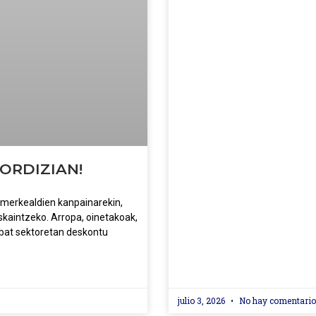
 ORDIZIAN!
 merkealdien kanpainarekin,
skaintzeko. Arropa, oinetakoak,
nbat sektoretan deskontu
julio 3, 2026
No hay comentari