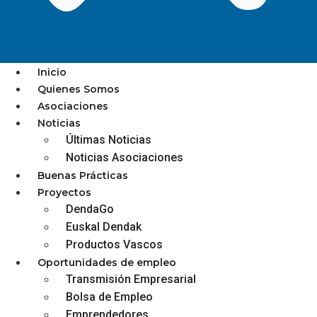
Inicio
Quienes Somos
Asociaciones
LA UNIÓN HACE LA FUERZA
Noticias
Últimas Noticias
Noticias Asociaciones
Buenas Prácticas
Proyectos
diciembre 3, 2025
DendaGo
Euskal Dendak
Productos Vascos
Oportunidades de empleo
BI-TARTEAN | URRETXU-ZUMARRAGA
Transmisión Empresarial
Bolsa de Empleo
Los comerciantes de Urretxu y
Emprendedores