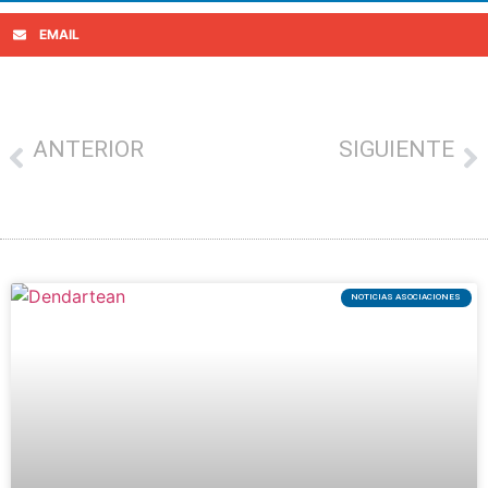
EMAIL
ANTERIOR
SIGUIENTE
Aterpea entregó los 2.000 euros en vales de la campaña de la Feria de Primavera
‘SOMOS AMIGABLES’, LA INICIATIVA DEL PAÍS VASCO PARA MEJORAR EL TRATO DE LOS COMERCIOS A LOS MAYORES
NOTICIAS ASOCIACIONES