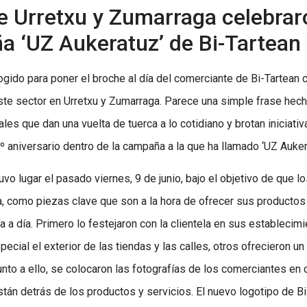
 Urretxu y Zumarraga celebraro
a ‘UZ Aukeratuz’ de Bi-Tartean
ogido para poner el broche al día del comerciante de Bi-Tartean c
te sector en Urretxu y Zumarraga. Parece una simple frase hecha
es que dan una vuelta de tuerca a lo cotidiano y brotan iniciati
 aniversario dentro de la campaña a la que ha llamado ‘UZ Auker
Tuvo lugar el pasado viernes, 9 de junio, bajo el objetivo de que
ía, como piezas clave que son a la hora de ofrecer sus productos 
ía a día. Primero lo festejaron con la clientela en sus establec
cial el exterior de las tiendas y las calles, otros ofrecieron un
nto a ello, se colocaron las fotografías de los comerciantes en 
stán detrás de los productos y servicios. El nuevo logotipo de B