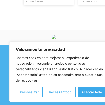
comentarios
comentarios
Valoramos tu privacidad
Usamos cookies para mejorar su experiencia de
Contenido
Cont
navegación, mostrarle anuncios o contenidos
671
Quienes Somos
personalizados y analizar nuestro tráfico. Al hacer clic en
den
Asociaciones integradas
“Aceptar todo” usted da su consentimiento a nuestro uso
Dom
de las cookies.
Noticias Dendartean
Contacto
Personalizar
Rechazar todo
Aceptar todo