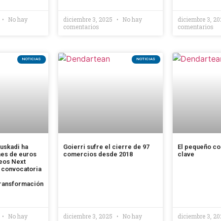
No hay
diciembre 3, 2025
No hay
diciembre 3, 2
comentarios
comentarios
NOTICIAS
NOTICIAS
uskadi ha
Goierri sufre el cierre de 97
El pequeño co
nes de euros
comercios desde 2018
clave
eos Next
a convocatoria
ransformación
No hay
diciembre 3, 2025
No hay
diciembre 3, 2