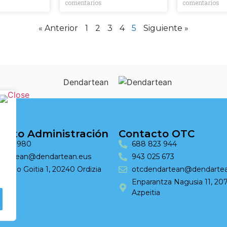
comentarios
comentarios
« Anterior
1
2
3
4
5
Siguiente »
acto Administración
Contacto OTC
 690 980
688 823 944
dartean@dendartean.eus
943 025 673
ingo Goitia 1, 20240 Ordizia
otcdendartean@dendartea
Enparantza Nagusia 11, 20
Azpeitia