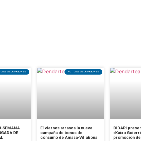
campaña de la Feria de Primavera
ICIAS ASOCIACIONES
NOTICIAS ASOCIACIONES
LA SEMANA
El viernes arranca la nueva
BIDARI presen
RGADA DE
campaña de bonos de
«Kaixo Goierri
AL
consumo de Amasa-Villabona
promoción del