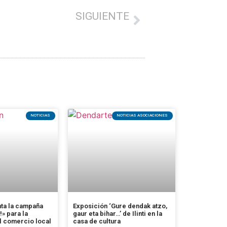
SIGUIENTE
‘SOMOS AMIGABLES’, LA INICIATIVA DEL PAÍS VASCO PARA MEJORAR EL TRATO DE LOS COMERCIOS A LOS MAYORES
NOTICIAS
NOTICIAS ASOCIACIONES
ta la campaña
Exposición ‘Gure dendak atzo,
!» para la
gaur eta bihar…’ de Ilinti en la
 comercio local
casa de cultura