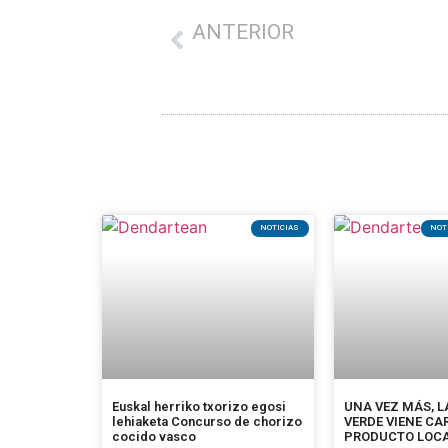
ANTERIOR
Aterpea entregó los 2.000 euros en vales de la 
NOTICIAS
NOT
Euskal herriko txorizo egosi
UNA VEZ MÁS, 
lehiaketa Concurso de chorizo
VERDE VIENE CA
cocido vasco
PRODUCTO LOC