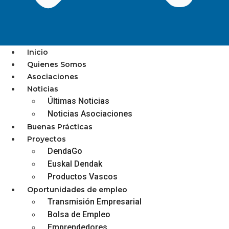
Inicio
Quienes Somos
Asociaciones
EL GOBIERNO VASCO
Noticias
Últimas Noticias
DESTINA 1.850.00 EUROS A
Noticias Asociaciones
LA DINAMIZACIÓN Y
Buenas Prácticas
COMPETITIVIDAD
Proyectos
DendaGo
COMERCIAL DE EUSKADI
Euskal Dendak
Productos Vascos
Oportunidades de empleo
Transmisión Empresarial
diciembre 3, 2025
Bolsa de Empleo
Emprendedores