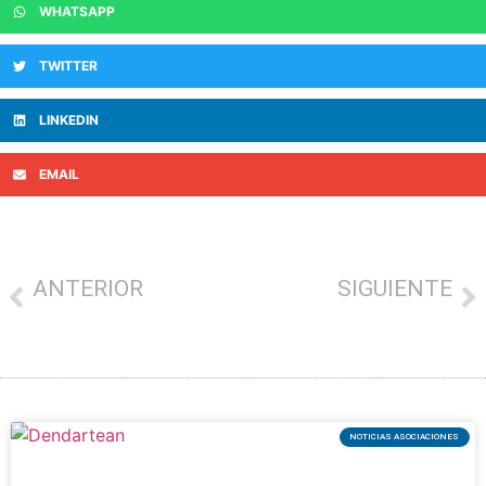
WHATSAPP
TWITTER
LINKEDIN
EMAIL
ANTERIOR
SIGUIENTE
EL CONSEJERO DE TURISMO, COMERCIO Y CONSUMO, JAVIER HURTADO, HA INAUGURADO LA SEMANA DEL COMERCIO DESTACANDO LA ADAPTACIÓN Y RESILIENCIA DEL SECTOR
La Denominación de Origen Euskal Sagardoa presenta la nueva sidra Cosecha 2022 en el Museo Chillida Leku
NOTICIAS ASOCIACIONES