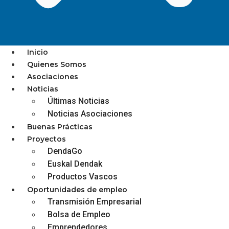
Inicio
Quienes Somos
Asociaciones
EL GOBIERNO VASCO
Noticias
Últimas Noticias
DESTINA 1.850.00 EUROS A
Noticias Asociaciones
LA DINAMIZACIÓN Y
Buenas Prácticas
COMPETITIVIDAD
Proyectos
DendaGo
COMERCIAL DE EUSKADI
Euskal Dendak
Productos Vascos
Oportunidades de empleo
Transmisión Empresarial
diciembre 3, 2025
Bolsa de Empleo
Emprendedores