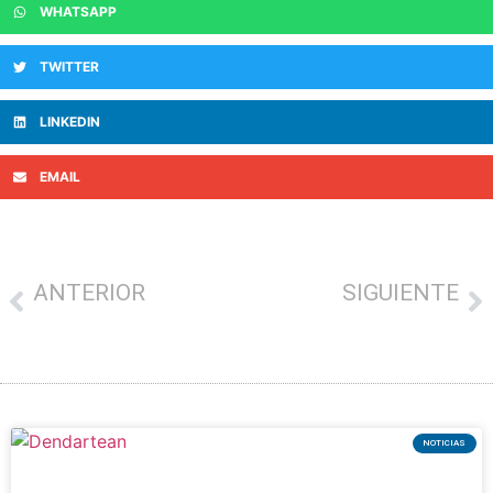
WHATSAPP
TWITTER
LINKEDIN
EMAIL
ANTERIOR
SIGUIENTE
EL CONSEJERO DE TURISMO, COMERCIO Y CONSUMO, JAVIER HURTADO, HA INAUGURADO LA SEMANA DEL COMERCIO DESTACANDO LA ADAPTACIÓN Y RESILIENCIA DEL SECTOR
La Denominación de Origen Euskal Sagardoa presenta la nueva sidra Cosecha 2022 en el Museo Chillida Leku
NOTICIAS