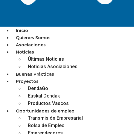
Inicio
Quienes Somos
Asociaciones
EL GOBIERNO VASCO
Noticias
Últimas Noticias
DESTINA 1.850.00 EUROS A
Noticias Asociaciones
LA DINAMIZACIÓN Y
Buenas Prácticas
COMPETITIVIDAD
Proyectos
DendaGo
COMERCIAL DE EUSKADI
Euskal Dendak
Productos Vascos
Oportunidades de empleo
Transmisión Empresarial
diciembre 3, 2025
Bolsa de Empleo
Emprendedores