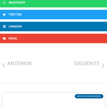
WHATSAPP
TWITTER
LINKEDIN
EMAIL
ANTERIOR
SIGUIENTE
EL CONSEJERO DE TURISMO, COMERCIO Y CONSUMO, JAVIER HURTADO, HA INAUGURADO LA SEMANA DEL COMERCIO DESTACANDO LA ADAPTACIÓN Y RESILIENCIA DEL SECTOR
La Denominación de Origen Euskal Sagardoa presenta la nueva sidra Cosecha 2022 en el Museo Chillida Leku
NOTICIAS ASOCIACIONES