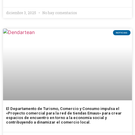
diciembre 3, 2025
No hay comentarios
NOTICIAS
El Departamento de Turismo, Comercio y Consumo impulsa el
«Proyecto comercial para la red de tiendas Emaus» para crear
espacios de encuentro en torno a la economía social y
contribuyendo a dinamizar el comercio local.