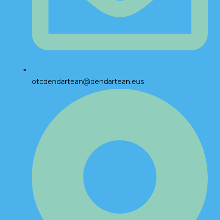
otcdendartean@dendartean.eus