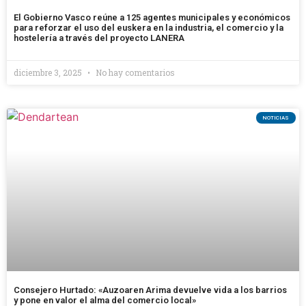
El Gobierno Vasco reúne a 125 agentes municipales y económicos
para reforzar el uso del euskera en la industria, el comercio y la
hostelería a través del proyecto LANERA
diciembre 3, 2025
No hay comentarios
NOTICIAS
Consejero Hurtado: «Auzoaren Arima devuelve vida a los barrios
y pone en valor el alma del comercio local»