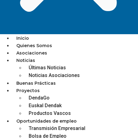
Inicio
Quienes Somos
Asociaciones
Llega la segunda edición de
Noticias
Últimas Noticias
‘Comprar en el pequeño
Noticias Asociaciones
comercio te hace de oro’
Buenas Prácticas
Proyectos
DendaGo
Euskal Dendak
Productos Vascos
Oportunidades de empleo
Transmisión Empresarial
Bolsa de Empleo