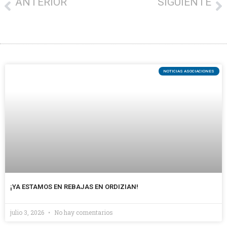
ANTERIOR
SIGUIENTE
Premios al Comercio Gipuzkoa 2025
Pintxos de bacalao y pimiento para ambientar la Feria de Santa Ana del domingo
NOTICIAS ASOCIACIONES
¡YA ESTAMOS EN REBAJAS EN ORDIZIAN!
julio 3, 2026
No hay comentarios