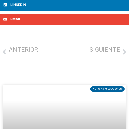
LINKEDIN
EMAIL
ANTERIOR
SIGUIENTE
Dos concursos gastronómicos mañana en Seber Altube con los callos como protagonista
Gipuzkoa activa 1,5 millones en nuevas ayudas como respaldo especial a su comercio local, microempresas y personas autónomas
NOTICIAS ASOCIACIONES