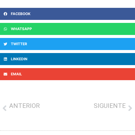
FACEBOOK
WHATSAPP
TWITTER
LINKEDIN
EMAIL
ANTERIOR
SIGUIENTE
Dendartean recurre la reparcelación del centro comercial de Aldapeta
DESDE IBAI-ARTE SORTEAREMOS 100 ENTRADAS PARA EL PANDERO JAIALDIA