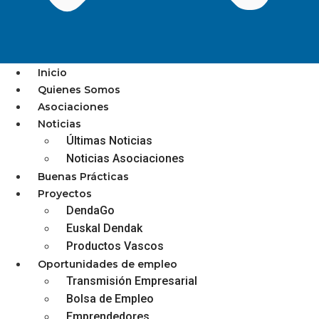
Inicio
Quienes Somos
Asociaciones
MUGAN ABRE LAS
Noticias
Últimas Noticias
INSCRIPCIONES PARA
Noticias Asociaciones
PARTICIPAR EN EL
Buenas Prácticas
CONCURSO DE
Proyectos
DendaGo
ESCAPARATES DE SAN
Euskal Dendak
MARCIAL
Productos Vascos
Oportunidades de empleo
Transmisión Empresarial
Bolsa de Empleo
Emprendedores
diciembre 3, 2025