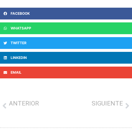
FACEBOOK
WHATSAPP
TWITTER
LINKEDIN
EMAIL
ANTERIOR
SIGUIENTE
Dendartean recurre la reparcelación del centro comercial de Aldapeta
DESDE IBAI-ARTE SORTEAREMOS 100 ENTRADAS PARA EL PANDERO JAIALDIA