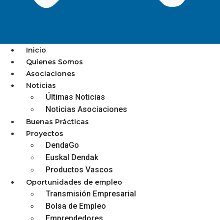
Inicio
Quienes Somos
Asociaciones
MUGAN ABRE LAS
Noticias
Últimas Noticias
INSCRIPCIONES PARA
Noticias Asociaciones
PARTICIPAR EN EL
Buenas Prácticas
CONCURSO DE
Proyectos
DendaGo
ESCAPARATES DE SAN
Euskal Dendak
MARCIAL
Productos Vascos
Oportunidades de empleo
Transmisión Empresarial
Bolsa de Empleo
Emprendedores
diciembre 3, 2025