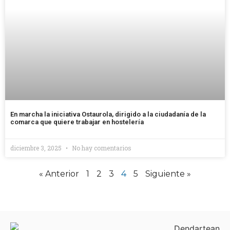
En marcha la iniciativa Ostaurola, dirigido a la ciudadanía de la
comarca que quiere trabajar en hostelería
diciembre 3, 2025
No hay comentarios
« Anterior
1
2
3
4
5
Siguiente »