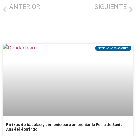
ANTERIOR
SIGUIENTE
«¿A quién le gusta el proyecto del centro comercial en San Bartolomé?»
Donostia: «Se han saltado las normas para no hacer estudios de movilidad» en San Bartolomé
NOTICIAS ASOCIACIONES
Pintxos de bacalao y pimiento para ambientar la Feria de Santa
Ana del domingo