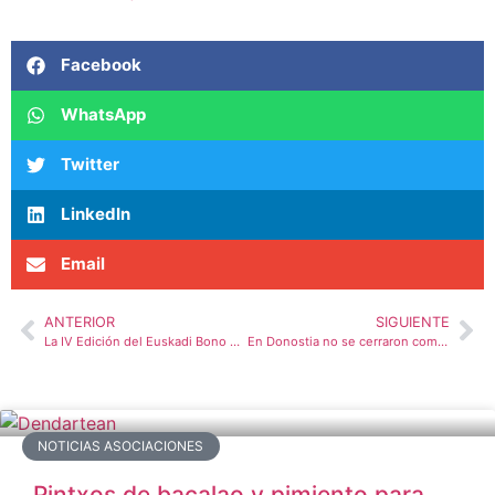
Facebook
WhatsApp
Twitter
LinkedIn
Email
ANTERIOR
SIGUIENTE
La IV Edición del Euskadi Bono Denda inyectará 5 millones de euros para reforzar las ventas del comercio minorista de Euskadi
En Donostia no se cerraron comercios en agosto y se anunciaron cinco aperturas
NOTICIAS ASOCIACIONES
Pintxos de bacalao y pimiento para