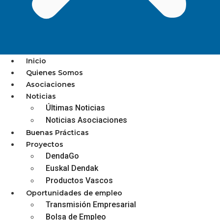
Inicio
Quienes Somos
Asociaciones
Noticias
Kontsumobide
Últimas Noticias
recomienda a empresas
Noticias Asociaciones
Buenas Prácticas
y personas
Proyectos
DendaGo
consumidoras la vía del
Euskal Dendak
arbitraje
Productos Vascos
Oportunidades de empleo
Transmisión Empresarial
diciembre 3, 2025
Bolsa de Empleo