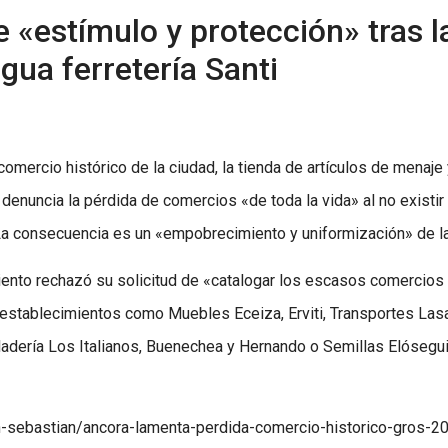
e «estímulo y protección» tras 
igua ferretería Santi
omercio histórico de la ciudad, la tienda de artículos de menaje y
denuncia la pérdida de comercios «de toda la vida» al no existir
 La consecuencia es un «empobrecimiento y uniformización» de la
nto rechazó su solicitud de «catalogar los escasos comercios h
tablecimientos como Muebles Eceiza, Erviti, Transportes Lasar
ladería Los Italianos, Buenechea y Hernando o Semillas Elósegui,
n-sebastian/ancora-lamenta-perdida-comercio-historico-gros-