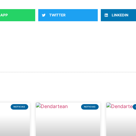
APP
TWITTER
LINKEDIN
or Servicios no usa el euskera en su web
«No es fácil man
NOTICIAS
NOTICIAS