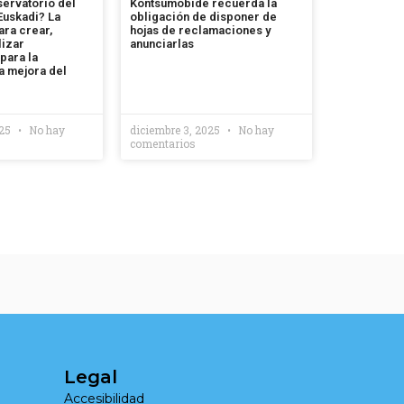
servatorio del
Kontsumobide recuerda la
uskadi? La
obligación de disponer de
ara crear,
hojas de reclamaciones y
lizar
anunciarlas
para la
a mejora del
025
No hay
diciembre 3, 2025
No hay
comentarios
Legal
Accesibilidad