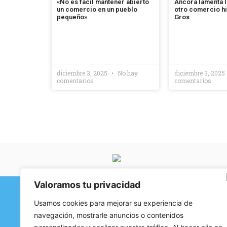
«No es fácil mantener abierto
Áncora lamenta l
un comercio en un pueblo
otro comercio hi
pequeño»
Gros
diciembre 3, 2025
No hay
diciembre 3, 2025
comentarios
comentarios
Valoramos tu privacidad
Usamos cookies para mejorar su experiencia de
Contenido
Cont
navegación, mostrarle anuncios o contenidos
671
Quienes Somos