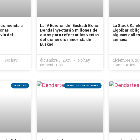
ecomienda a
La IV Edición del Euskadi Bono
La Stock Kale
sonas
Denda inyectará 5 millones de
Elgoibar oblig
vía del
euros para reforzar las ventas
algunas calles
del comercio minorista de
semana
Euskadi
No hay
diciembre 3, 2025
No hay
diciembre 3, 2
comentarios
comentarios
NOTICIAS
NOTICIAS ASOCIACIONES