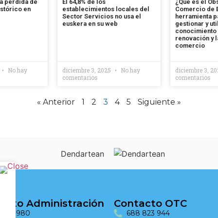
a pérdida de
El 64,8% de los
¿Qué es el Ob
stórico en
establecimientos locales del
Comercio de E
Sector Servicios no usa el
herramienta p
euskera en su web
gestionar y uti
conocimiento 
renovación y l
comercio
No hay
diciembre 3, 2025
No hay
diciembre 3, 2
comentarios
comentarios
« Anterior
1
2
3
4
5
Siguiente »
acto Administración
Contacto OTC
 690 980
688 823 944