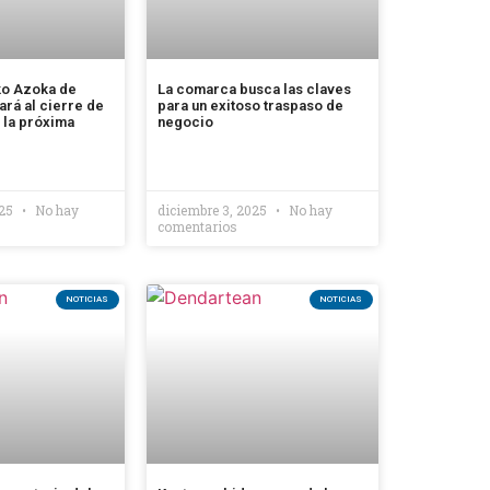
ko Azoka de
La comarca busca las claves
ará al cierre de
para un exitoso traspaso de
 la próxima
negocio
025
No hay
diciembre 3, 2025
No hay
comentarios
NOTICIAS
NOTICIAS