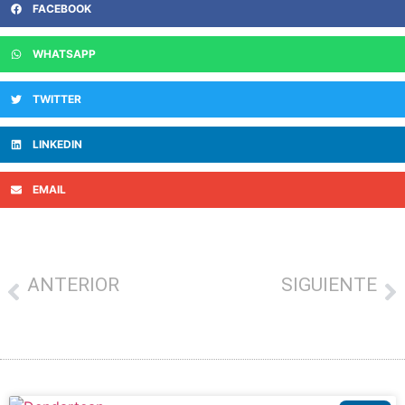
FACEBOOK
WHATSAPP
TWITTER
LINKEDIN
EMAIL
ANTERIOR
SIGUIENTE
El viernes arranca la nueva campaña de bonos de consumo de Amasa-Villabona
Euskal herriko txorizo egosi lehiaketa Concurso de chorizo cocido vasco