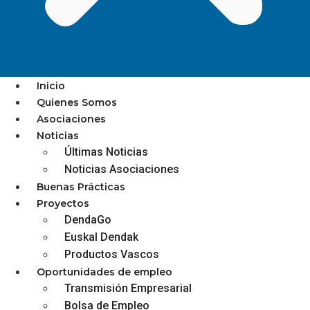
Inicio
Quienes Somos
Asociaciones
Noticias
¿CÓMO DEBEN
Últimas Noticias
TRIBUTAR LOS
Noticias Asociaciones
Buenas Prácticas
AUTÓNOMOS EN LA
Proyectos
DendaGo
RENTA LAS AYUDAS
Euskal Dendak
QUE COBRARON DEL
Productos Vascos
Oportunidades de empleo
KIT DIGITAL?
Transmisión Empresarial
Bolsa de Empleo