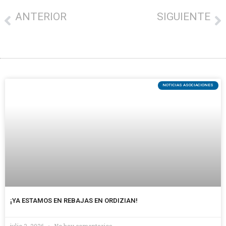
ANTERIOR
SIGUIENTE
FESTIVAL DE ROCK DE ANDOAIN 2023
¿CÓMO DEBEN TRIBUTAR LOS AUTÓNOMOS EN LA RENTA LAS AYUDAS QUE COBRARON DEL KIT DIGITAL?
NOTICIAS ASOCIACIONES
¡YA ESTAMOS EN REBAJAS EN ORDIZIAN!
julio 3, 2026
No hay comentarios