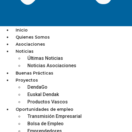
Inicio
Quienes Somos
Asociaciones
LAS EMPRESAS ZOMBIS
Noticias
Últimas Noticias
AUMENTAN EN EUSKADI UN
Noticias Asociaciones
6,1%, EL TRIPLE QUE EN TODA
Buenas Prácticas
ESPAÑA
Proyectos
DendaGo
Euskal Dendak
Productos Vascos
Oportunidades de empleo
diciembre 3, 2025
Transmisión Empresarial
Bolsa de Empleo
Emprendedores