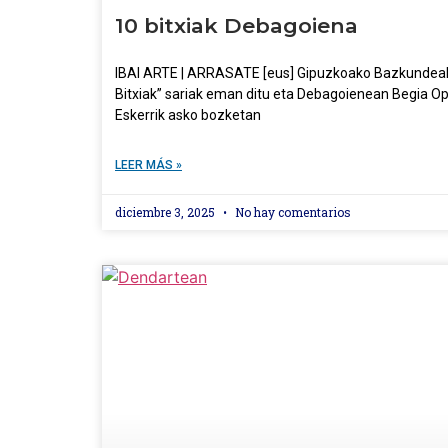
10 bitxiak Debagoiena
IBAI ARTE | ARRASATE [eus] Gipuzkoako Bazkundeak 
Bitxiak” sariak eman ditu eta Debagoienean Begia Opt
Eskerrik asko bozketan
LEER MÁS »
diciembre 3, 2025
No hay comentarios