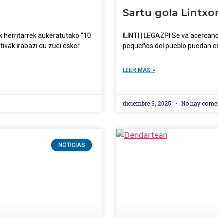
Sartu gola Lintxor
herritarrek aukeratutako “10
ILINTI | LEGAZPI Se va acercan
ikak irabazi du zuei esker .
pequeños del pueblo puedan en
LEER MÁS »
diciembre 3, 2025
No hay come
NOTICIAS