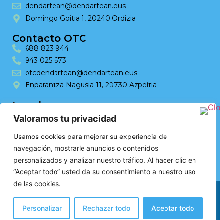
dendartean@dendartean.eus
Domingo Goitia 1, 20240 Ordizia
Contacto OTC
688 823 944
943 025 673
otcdendartean@dendartean.eus
Enparantza Nagusia 11, 20730 Azpeitia
Legal
Accesibilidad
Valoramos tu privacidad
Aviso Legal
Usamos cookies para mejorar su experiencia de
Politicas de Cookies
navegación, mostrarle anuncios o contenidos
personalizados y analizar nuestro tráfico. Al hacer clic en
“Aceptar todo” usted da su consentimiento a nuestro uso
de las cookies.
Web design by RK Solutions
Personalizar
Rechazar todo
Aceptar todo