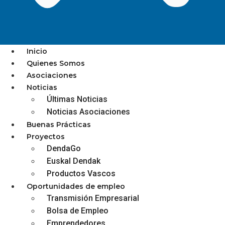
Inicio
Quienes Somos
Asociaciones
El TSJPV desestima el recurso
Noticias
Últimas Noticias
de las asociaciones de
Noticias Asociaciones
hostelería contra el Decreto
Buenas Prácticas
del Lehendakari con medidas
Proyectos
DendaGo
contra la Covid
Euskal Dendak
Productos Vascos
Oportunidades de empleo
Transmisión Empresarial
diciembre 3, 2025
Bolsa de Empleo
Emprendedores