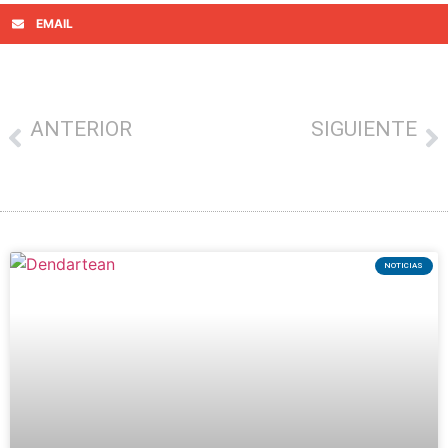
EMAIL
ANTERIOR
SIGUIENTE
Nuevas incorporaciones en el día ‘Dendak kalera’ de este jueves
ORDIZIAN TXARTELA, JULIO
NOTICIAS