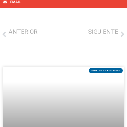
EMAIL
ANTERIOR
SIGUIENTE
Últimos días de la campaña de las ‘piruletas’ de los comerciantes locales
El aviso de un comerciante de San Sebastián a los ladrones: «Al que me robe, pienso cortarle los huevos»
NOTICIAS ASOCIACIONES