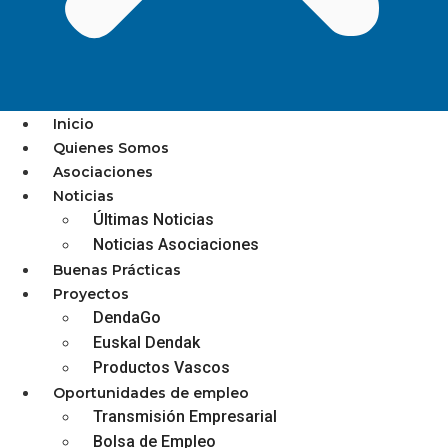
Inicio
Quienes Somos
Asociaciones
El jazzaldia colabora,
Noticias
Últimas Noticias
consciente o
Noticias Asociaciones
inconscientemente, con la
Buenas Prácticas
desintegración del comercio y
Proyectos
DendaGo
la hostelería local
Euskal Dendak
Productos Vascos
Oportunidades de empleo
Transmisión Empresarial
Bolsa de Empleo