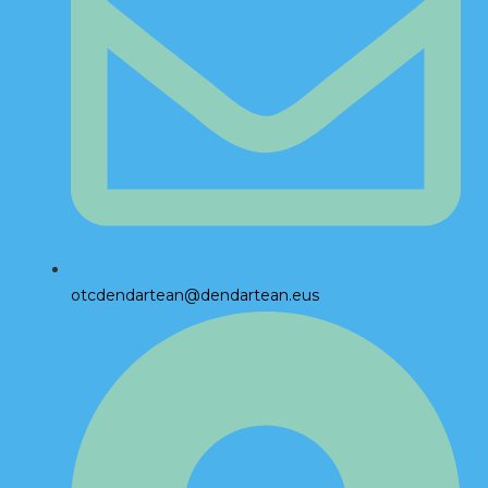
otcdendartean@dendartean.eus