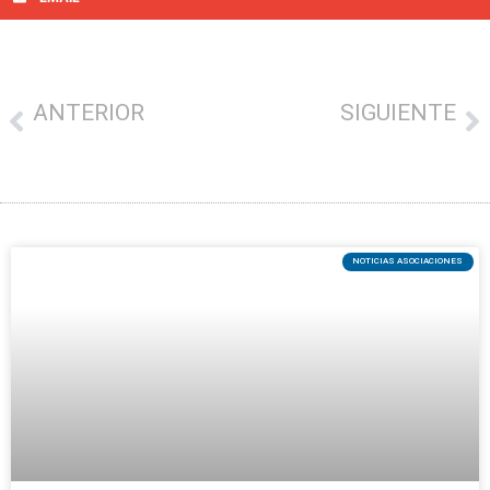
ANTERIOR
SIGUIENTE
ABIERTA LA CAMPAÑA DE JUNIO PARA FOMENTAR EL CONSUMO LOCAL CON 2.000 BONOS DE COMPRA
El I Concurso de Callos de Gipuzkoa reunirá mañana a 26 carnicerías en Sebero Altube
NOTICIAS ASOCIACIONES