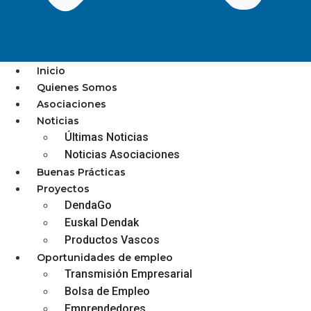
Inicio
Quienes Somos
Asociaciones
NUEVO IMPULSO AL
Noticias
Últimas Noticias
COMERCIO LOCAL MEDIANTE
Noticias Asociaciones
LOS BONOS QUE SE LANZAN
Buenas Prácticas
HOY
Proyectos
DendaGo
Euskal Dendak
Productos Vascos
Oportunidades de empleo
diciembre 3, 2025
Transmisión Empresarial
Bolsa de Empleo
Emprendedores