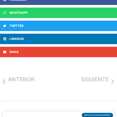
WHATSAPP
TWITTER
LINKEDIN
EMAIL
ANTERIOR
SIGUIENTE
Más de 450 espacios en Euskadi se suman a LGBTI+ Points Sarea la red de puntos seguros lgbti+ para dar visibilidad a su compromiso por la igualdad y la prevención de agresiones
Los establecimientos de Oarsoaldea ya pueden solicitar las ayudas MEC 2025
NOTICIAS ASOCIACIONES