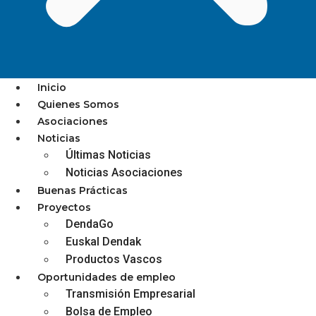
Inicio
Quienes Somos
Asociaciones
Los establecimientos de
Noticias
Últimas Noticias
Oarsoaldea ya pueden solicitar
Noticias Asociaciones
las ayudas MEC 2025
Buenas Prácticas
Proyectos
DendaGo
Euskal Dendak
Productos Vascos
diciembre 3, 2025
Oportunidades de empleo
Transmisión Empresarial
Bolsa de Empleo