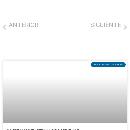
ANTERIOR
SIGUIENTE
EL DÍA DE LAS MICROEMPRESAS Y LAS PEQUEÑAS Y MEDIANAS EMPRESAS, EN EL CUPÓN DE LA ONCE
Agenda: El Consejero Javier Hurtado comparece en la Comisión de Comercio, Consumo y Turismo.
NOTICIAS ASOCIACIONES