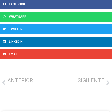
FACEBOOK
WHATSAPP
TWITTER
LINKEDIN
EMAIL
ANTERIOR
SIGUIENTE
LOS HOSTELEROS DE GIPUZKOA PEDIRÁN A LOS AYUNTAMIENTOS QUE LES DEVUELVAN PARTE DE LOS IMPUESTOS POR LA PANDEMIA
AYUDAS AL EMPRENDIMIENTO