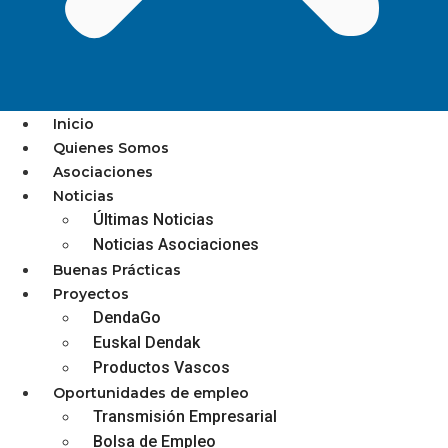
Inicio
Quienes Somos
Asociaciones
Tarjeta BEDELKAR!
Noticias
Últimas Noticias
Noticias Asociaciones
Buenas Prácticas
Proyectos
diciembre 3, 2025
DendaGo
Euskal Dendak
Productos Vascos
Oportunidades de empleo
BEDELKAR | BERGARA
Transmisión Empresarial
Bolsa de Empleo