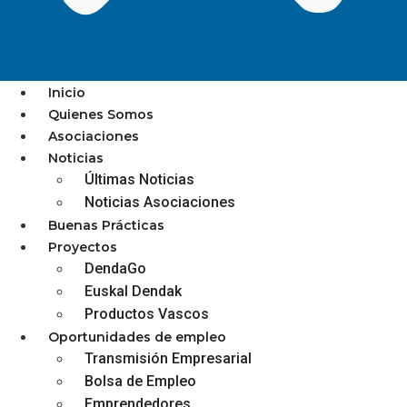
Inicio
Quienes Somos
Asociaciones
Repartidores de Amazon en
Noticias
Últimas Noticias
Gipuzkoa, en huelga
Noticias Asociaciones
indefinida
Buenas Prácticas
Proyectos
DendaGo
Euskal Dendak
Productos Vascos
diciembre 3, 2025
Oportunidades de empleo
Transmisión Empresarial
Bolsa de Empleo
Emprendedores