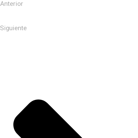
Anterior
MOVIMIENTOS SOCIALES Y ASOCIACIONES
CONVOCAN UNA MANIFESTACIÓN ENDENUNCIA DE LA
POLÍTICA URBANÍSTICA MUNICIPAL DE DONOSTIA
Siguiente
El Ayuntamiento de San Sebastián estudia la
petición de los comerciantes de suspender el outlet de
Anoeta