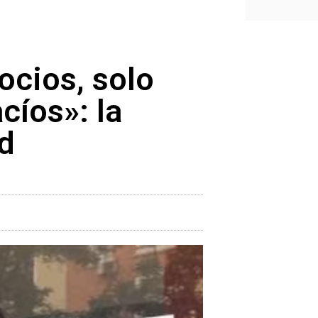
ocios, solo
cíos»: la
d