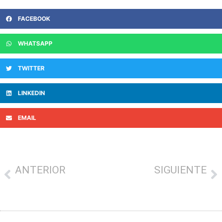
FACEBOOK
WHATSAPP
TWITTER
LINKEDIN
EMAIL
ANTERIOR
SIGUIENTE
Puestos, paella, txaranga, Lintxo y toro mecánico con ‘Dendak kalera’
Donostia: 41 negocios comerciales más en el primer semestre de 2023