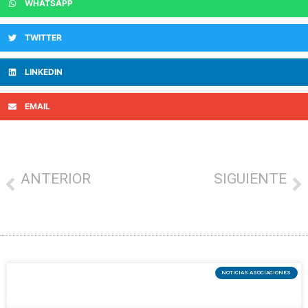
WHATSAPP
TWITTER
LINKEDIN
EMAIL
ANTERIOR
SIGUIENTE
CREAN UNA PLATAFORMA PARA DEFENDER A LAS PERSONAS QUE TRABAJAN EN LA HOSTELERÍA DE GIPUZKOA
EL AYUNTAMIENTO SE DESPRENDE DE SU PARTE EN LA LADERA DE SAN BARTOLOMÉ
NOTICIAS ASOCIACIONES