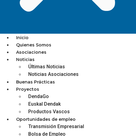
Inicio
Quienes Somos
Asociaciones
I. CONCURSO DE CALLOS DE
Noticias
Últimas Noticias
GIPUZKOA
Noticias Asociaciones
Buenas Prácticas
Proyectos
DendaGo
diciembre 3, 2025
Euskal Dendak
Productos Vascos
Oportunidades de empleo
Transmisión Empresarial
Bolsa de Empleo
IBAI ARTE | ARRASATE