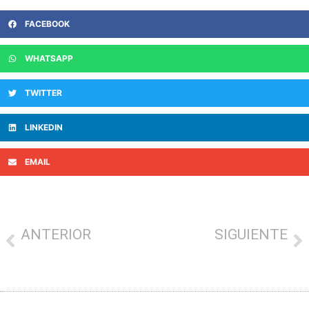
FACEBOOK
WHATSAPP
TWITTER
LINKEDIN
EMAIL
ANTERIOR
SIGUIENTE
La mejor campaña de bonos: ‘Easybonos’ ayuda a tu comercio.
La asociación Txankakua inicia hoy una campaña de fidelización de su tarjeta