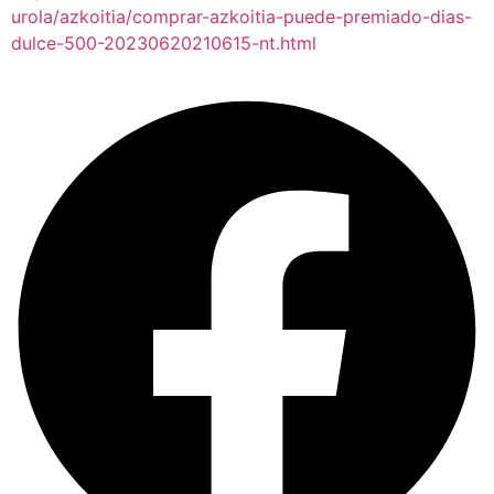
urola/azkoitia/comprar-azkoitia-puede-premiado-dias-
dulce-500-20230620210615-nt.html