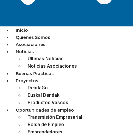
Inicio
Quienes Somos
Asociaciones
Noticias
Comprar en Azkoitia
Últimas Noticias
puede ser premiado
Noticias Asociaciones
Buenas Prácticas
estos días con un dulce
Proyectos
DendaGo
de 500 euros
Euskal Dendak
Productos Vascos
diciembre 3, 2025
Oportunidades de empleo
Transmisión Empresarial
Bolsa de Empleo
Emprendedores