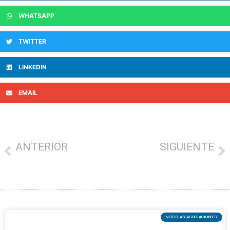
WHATSAPP
TWITTER
LINKEDIN
EMAIL
ANTERIOR
SIGUIENTE
La Denominación de Origen Euskal Sagardoa presenta la nueva sidra Cosecha 2022 en el Museo Chillida Leku
El Ayuntamiento concede una ayuda de 25.000 euros a Txankakua
NOTICIAS ASOCIACIONES