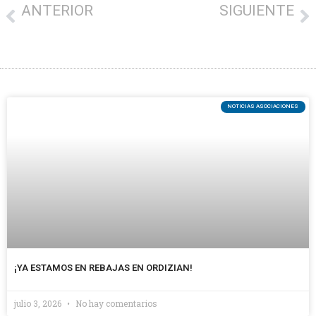
ANTERIOR
SIGUIENTE
¿QUIERES GANAR ENTRADAS DOBLES PARA VISITAR CHILLIDA LEKU?
CREAN UNA PLATAFORMA PARA DEFENDER A LAS PERSONAS QUE TRABAJAN EN LA HOSTELERÍA DE GIPUZKOA
NOTICIAS ASOCIACIONES
¡YA ESTAMOS EN REBAJAS EN ORDIZIAN!
julio 3, 2026
No hay comentarios